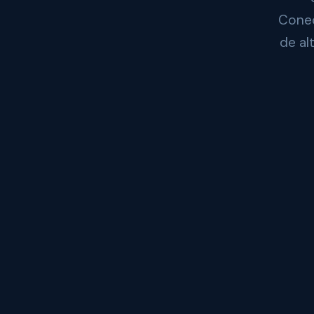
Conec
de al